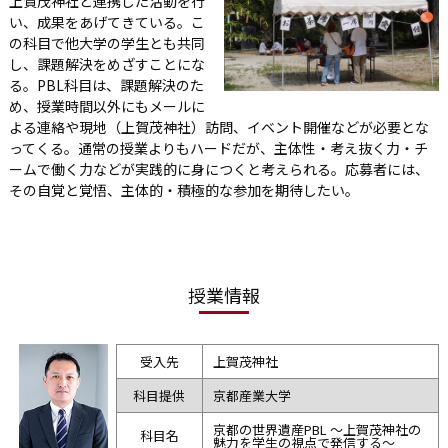
上賀茂神社と連携した活動を行
い、成果をあげてきている。こ
の科目で他大学の学生とも共同
し、課題解決をめざすことにな
る。PBL科目は、課題解決のた
め、授業時間以外にもメールに
よる連絡や現地（上賀茂神社）訪問、イベント開催などが必要とな
ってくる。通常の授業よりもハードだが、主体性・考え抜く力・チ
ームで働く力などが実践的に身につくと考えられる。応募者には、
その自覚と覚悟、主体的・積極的な参加を期待したい。
授業情報
受入先
上賀茂神社
科目提供
京都産業大学
京都の世界遺産PBL ～上賀茂神社の
科目名
魅力を学生の視点で発信する～