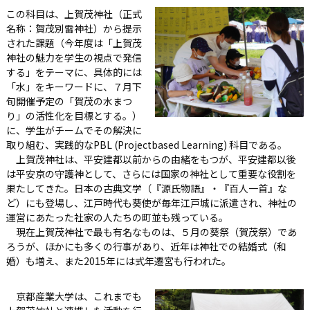
この科目は、上賀茂神社（正式
名称：賀茂別雷神社）から提示
された課題（今年度は「上賀茂
神社の魅力を学生の視点で発信
する」をテーマに、具体的には
「水」をキーワードに、７月下
旬開催予定の「賀茂の水まつ
り」の活性化を目標とする。）
に、学生がチームでその解決に
取り組む、実践的なPBL (Projectbased Learning) 科目である。
上賀茂神社は、平安建都以前からの由緒をもつが、平安建都以後
は平安京の守護神として、さらには国家の神社として重要な役割を
果たしてきた。日本の古典文学（『源氏物語』・『百人一首』な
ど）にも登場し、江戸時代も葵使が毎年江戸城に派遣され、神社の
運営にあたった社家の人たちの町並も残っている。
現在上賀茂神社で最も有名なものは、５月の葵祭（賀茂祭）であ
ろうが、ほかにも多くの行事があり、近年は神社での結婚式（和
婚）も増え、また2015年には式年遷宮も行われた。
京都産業大学は、これまでも